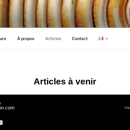
EILMANN
ure
À propos
Articles
Contact
Articles à venir
n
nn.com
Cop